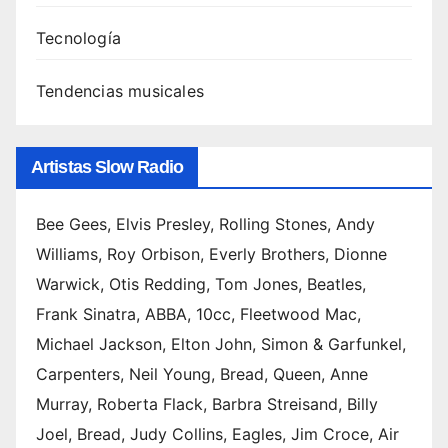
escu
Tecnología
charl
as 5.
Tendencias musicales
Canci
ones
de
Artistas Slow Radio
Swed
ish
Hous
Bee Gees, Elvis Presley, Rolling Stones, Andy
e
Williams, Roy Orbison, Everly Brothers, Dionne
Mafia
Warwick, Otis Redding, Tom Jones, Beatles,
:
Frank Sinatra, ABBA, 10cc, Fleetwood Mac,
ranki
ng de
Michael Jackson, Elton John, Simon & Garfunkel,
sus
Carpenters, Neil Young, Bread, Queen, Anne
mejor
Murray, Roberta Flack, Barbra Streisand, Billy
es
Joel, Bread, Judy Collins, Eagles, Jim Croce, Air
tema