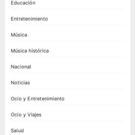
Educación
para
tu
Entretenimiento
próxi
ma
fiesta
Música
4.
Canci
Música histórica
ones
de
Nacional
Swed
ish
Noticias
Hous
e
Ocio y Entretenimiento
Mafia
: guía
Ocio y Viajes
comp
leta y
Salud
cómo