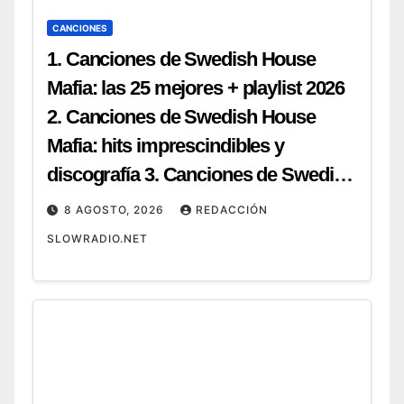
CANCIONES
1. Canciones de Swedish House
Mafia: las 25 mejores + playlist 2026
2. Canciones de Swedish House
Mafia: hits imprescindibles y
discografía 3. Canciones de Swedish
House Mafia: top 20 para tu próxima
8 AGOSTO, 2026
REDACCIÓN
fiesta 4. Canciones de Swedish
SLOWRADIO.NET
House Mafia: guía completa y cómo
escucharlas 5. Canciones de
Swedish House Mafia: ranking de
sus mejores temas (2026) 6.
Canciones de Swedish House Mafia: