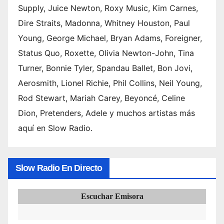
Supply, Juice Newton, Roxy Music, Kim Carnes,
s
(2026
Dire Straits, Madonna, Whitney Houston, Paul
) 6.
Young, George Michael, Bryan Adams, Foreigner,
Canci
Status Quo, Roxette, Olivia Newton-John, Tina
ones
Turner, Bonnie Tyler, Spandau Ballet, Bon Jovi,
de
Aerosmith, Lionel Richie, Phil Collins, Neil Young,
Swed
ish
Rod Stewart, Mariah Carey, Beyoncé, Celine
Hous
Dion, Pretenders, Adele y muchos artistas más
e
aquí en Slow Radio.
Mafia
: de
Slow Radio En Directo
Escuchar Emisora