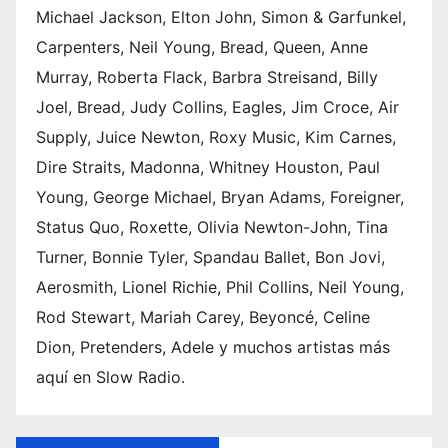
ng de
Michael Jackson, Elton John, Simon & Garfunkel,
sus
Carpenters, Neil Young, Bread, Queen, Anne
mejor
Murray, Roberta Flack, Barbra Streisand, Billy
es
Joel, Bread, Judy Collins, Eagles, Jim Croce, Air
tema
Supply, Juice Newton, Roxy Music, Kim Carnes,
s
(2026
Dire Straits, Madonna, Whitney Houston, Paul
) 6.
Young, George Michael, Bryan Adams, Foreigner,
Canci
Status Quo, Roxette, Olivia Newton-John, Tina
ones
Turner, Bonnie Tyler, Spandau Ballet, Bon Jovi,
de
Aerosmith, Lionel Richie, Phil Collins, Neil Young,
Swed
ish
Rod Stewart, Mariah Carey, Beyoncé, Celine
Hous
Dion, Pretenders, Adele y muchos artistas más
e
aquí en Slow Radio.
Mafia
: de