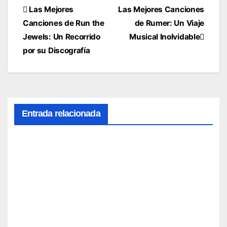
Navegación
Las Mejores
Las Mejores Canciones
Canciones de Run the
de Rumer: Un Viaje
de
Jewels: Un Recorrido
Musical Inolvidable
entradas
por su Discografía
Entrada relacionada
1.
Canci