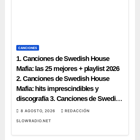
CANCIONES
1. Canciones de Swedish House
Mafia: las 25 mejores + playlist 2026
2. Canciones de Swedish House
Mafia: hits imprescindibles y
discografía 3. Canciones de Swedish
House Mafia: top 20 para tu próxima
8 AGOSTO, 2026
REDACCIÓN
fiesta 4. Canciones de Swedish
SLOWRADIO.NET
House Mafia: guía completa y cómo
escucharlas 5. Canciones de