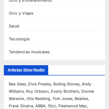
Ocio y Entretenimiento
Mafia
: guía
Ocio y Viajes
comp
leta y
Salud
cómo
escu
Tecnología
charl
as 5.
Tendencias musicales
Canci
ones
de
Artistas Slow Radio
Swed
ish
Hous
Bee Gees, Elvis Presley, Rolling Stones, Andy
e
Williams, Roy Orbison, Everly Brothers, Dionne
Mafia
Warwick, Otis Redding, Tom Jones, Beatles,
:
Frank Sinatra, ABBA, 10cc, Fleetwood Mac,
ranki