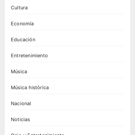
Hous
Cultura
e
Mafia
Economía
: top
20
Educación
para
tu
Entretenimiento
próxi
ma
fiesta
Música
4.
Canci
Música histórica
ones
de
Nacional
Swed
ish
Noticias
Hous
e