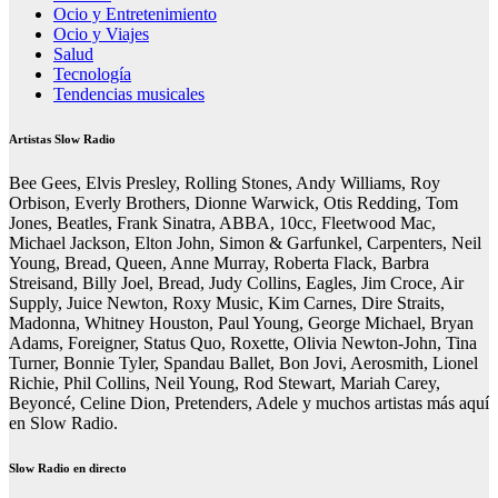
Ocio y Entretenimiento
Ocio y Viajes
Salud
Tecnología
Tendencias musicales
Artistas Slow Radio
Bee Gees, Elvis Presley, Rolling Stones, Andy Williams, Roy
Orbison, Everly Brothers, Dionne Warwick, Otis Redding, Tom
Jones, Beatles, Frank Sinatra, ABBA, 10cc, Fleetwood Mac,
Michael Jackson, Elton John, Simon & Garfunkel, Carpenters, Neil
Young, Bread, Queen, Anne Murray, Roberta Flack, Barbra
Streisand, Billy Joel, Bread, Judy Collins, Eagles, Jim Croce, Air
Supply, Juice Newton, Roxy Music, Kim Carnes, Dire Straits,
Madonna, Whitney Houston, Paul Young, George Michael, Bryan
Adams, Foreigner, Status Quo, Roxette, Olivia Newton-John, Tina
Turner, Bonnie Tyler, Spandau Ballet, Bon Jovi, Aerosmith, Lionel
Richie, Phil Collins, Neil Young, Rod Stewart, Mariah Carey,
Beyoncé, Celine Dion, Pretenders, Adele y muchos artistas más aquí
en Slow Radio.
Slow Radio en directo