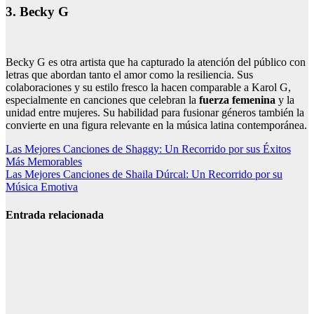
3. Becky G
Becky G es otra artista que ha capturado la atención del público con
letras que abordan tanto el amor como la resiliencia. Sus
colaboraciones y su estilo fresco la hacen comparable a Karol G,
especialmente en canciones que celebran la
fuerza femenina
y la
unidad entre mujeres. Su habilidad para fusionar géneros también la
convierte en una figura relevante en la música latina contemporánea.
Navegación
Las Mejores Canciones de Shaggy: Un Recorrido por sus Éxitos
Más Memorables
de
Las Mejores Canciones de Shaila Dúrcal: Un Recorrido por su
entradas
Música Emotiva
Entrada relacionada
Canciones de
Lola Índigo:
las 25 mejores,
letras y vídeos
Canciones de