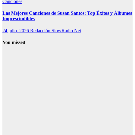
Canciones
Las Mejores Canciones de Susan Santos: Top Éxitos y Álbumes
Imprescindibles
24 julio, 2026
Redacción SlowRadio.Net
You missed
Canciones
Canciones de
Lola Índigo:
las 25 mejores,
letras y vídeos
7 agosto, 2026
Redacción
SlowRadio.Net
Música
histórica
Cómo surgió
el canto