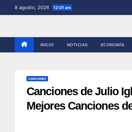
Saltar
8 agosto, 2026
12:01 am
al
contenido
INICIO
NOTICIAS
ECONOMÍA
CANCIONES
Canciones de Julio Ig
Mejores Canciones d