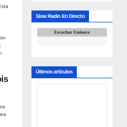
Esta
Slow Radio En Directo
Escuchar Emisora
ión
s
n
Últimos artículos
is
ios
ara