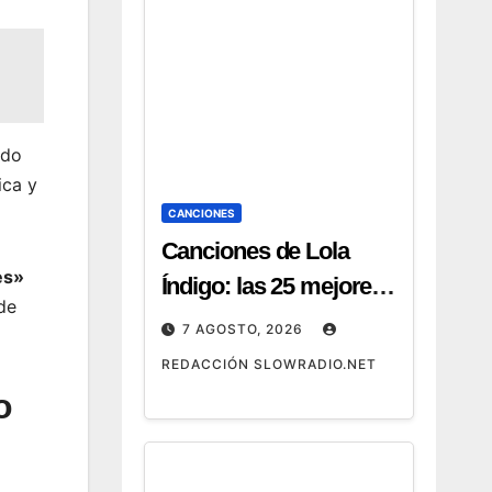
ado
ica y
CANCIONES
Canciones de Lola
es»
Índigo: las 25 mejores,
de
letras y vídeos
7 AGOSTO, 2026
REDACCIÓN SLOWRADIO.NET
o