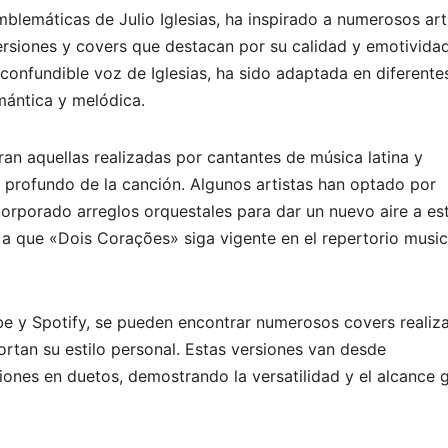
blemáticas de Julio Iglesias, ha inspirado a numerosos art
versiones y covers que destacan por su calidad y emotividad
nconfundible voz de Iglesias, ha sido adaptada en diferente
mántica y melódica.
an aquellas realizadas por cantantes de música latina y
o profundo de la canción. Algunos artistas han optado por
corporado arreglos orquestales para dar un nuevo aire a es
o a que «Dois Corações» siga vigente en el repertorio music
e y Spotify, se pueden encontrar numerosos covers realiz
rtan su estilo personal. Estas versiones van desde
iones en duetos, demostrando la versatilidad y el alcance 