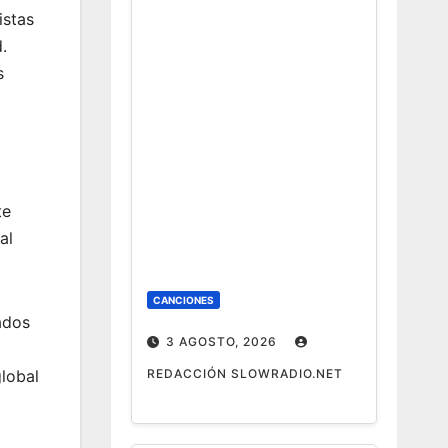
istas
.
s
te
al
CANCIONES
ados
3 AGOSTO, 2026
REDACCIÓN SLOWRADIO.NET
global